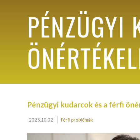
PÉNZÜGYI 
ÖNÉRTÉKEL
Pénzügyi kudarcok és a férfi öné
2025.10.02
Férfi problémák