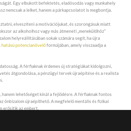
ztonságát. Egy elbukott befektetés, eladósodás vagy munkahely
ssz nemcsak a lelket, hanem a párkapcsolatot is megbontja.
tatni, elveszíteni a motivációjukat, és szorongásuk miatt
Sokszor az alkoholhoz vagy más átmeneti „menekülőhöz”
izalom helyreállításában sokak számára segít, ha újra
 hatású potencianövelő
formájában, amely visszaadja a
datosság. A férfiaknak érdemes új stratégiákat kidolgozni,
gvetés átgondolása, a pénzügyi tervek újraépítése és a realista
n.
, hanem lehetőséget kínál a fejlődésre. A férfiaknak fontos
z önbizalom újraépíthető. A megfelelő mentális és fizikai
 erősítik az embert.