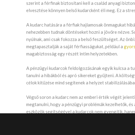
szerint a férfinak biztosítani kell a család anyagi bi
elvesztése könnyen belső kudarcként éli meg. Ez a stre
A kudarc hatására a férfiak hajlamosak önmagukat hibáz
nehezebben tudnak döntéseket hozni a jövőre nézve. 
nyúlnak, ami csak fokozza a belső feszültséget. Az önb
megtapasztalják a saját férfiasságukat, például a
gyors
magabiztosság egy részét intim helyzetekben.
A pénzügyi kudarcok feldolgozásának egyik kulcsa a tu
tanulni a hibákból és apró sikereket gyűjteni. A költsé
célok kitűzése mind segítenek a helyzet stabilizálásába
Végső soron a kudarc nem az emberi érték végét jelenti
megtanulni, hogy a pénzügyi problémák kezelhetők, és a
eszközök segítségével a kudarcok nem gyengítik, hanem